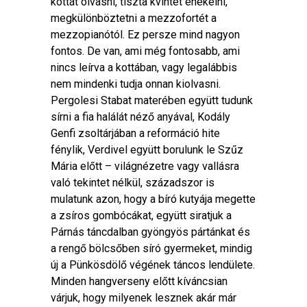
kottát olvasni, tiszta kvintet énekelni,
megkülönböztetni a mezzofortét a
mezzopianótól. Ez persze mind nagyon
fontos. De van, ami még fontosabb, ami
nincs leírva a kottában, vagy legalábbis
nem mindenki tudja onnan kiolvasni.
Pergolesi Stabat materében együtt tudunk
sírni a fia halálát néző anyával, Kodály
Genfi zsoltárjában a reformáció hite
fénylik, Verdivel együtt borulunk le Szűz
Mária előtt – világnézetre vagy vallásra
való tekintet nélkül, századszor is
mulatunk azon, hogy a bíró kutyája megette
a zsíros gombócákat, együtt siratjuk a
Párnás táncdalban gyöngyös pártánkat és
a rengő bölcsőben síró gyermeket, mindig
új a Pünkösdölő végének táncos lendülete.
Minden hangverseny előtt kíváncsian
várjuk, hogy milyenek lesznek akár már