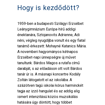
Hogy is kezdődött?
1959-ben a budapesti Szilágyi Erzsébet
Leánygimnázium Európa-hírű addigi
énektanára, Sztojanovits Adrienne, Adi
néni, végleg nyugdíjba vonult és egy fiatal
tanárnő érkezett: Mohayné Katanics Mária.
A novemberi hagyományos kétnapos
Erzsébet-napi ünnepségre új művet
tanultunk: Bárdos Magos a rutafa című
darabját, s az előadáson ott volt Bárdos
tanár úr is. A másnapi koncertre Kodály
Zoltán látogatott el az iskolába. A
százötven tagú iskolai kórus harminckét
tagja az izzó hangulat és az addig alig
ismert intenzitású közös muzsikálás
hatására úgy döntött, hogy többet