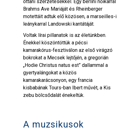
ottani szerzetesekkel. Egy berlini nőikarral
Brahms Ave Mariáját és Rheinberger
motettáit adtuk elő közösen, a marseilles-i
leánykarral Landowski kantátáját.
Voltak lírai pillanatok is az életünkben.
Énekkel köszöntöttük a pécsi
kamarakórus-fesztiválon az első virágzó
bokrokat a Mecsek lejtőjén, a gregorián
„Hodie Christus natus est” dallammal a
gyertyalángokat a közös
kamarakarácsonyon, egy francia
kisbabának Tours-ban Ibert művét, a Kis
zebu bölcsődalát énekeltük.
A muzsikusok