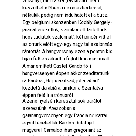
versenyt, mert a két „elvtársnő” nem
készült el időben a cicomázkodással,
nélkülük pedig nem indulhatott el a busz.
Egy belgiumi skanzenben Kodály Gergely-
járását énekeltük, s amikor ott tartottunk,
hogy „adjatok szalonnát”, két pincér vitt el
az orrunk előtt egy-egy nagy tál szalonnás
rántottát. A hangverseny ezen a ponton kis
híján félbeszakadt a fojtott kacagás miatt…
A már említett Castel-Gandolfó-i
hangversenyen éppen akkor zendítettünk
rá Bárdos „Hej, igazítsad, jól a lábad”
kezdetű darabjára, amikor a Szentatya
éppen felállt a trónusról.
A zene nyelvén keresztül sok barátot
szereztünk. Arezzoban a
gálahangversenyen egy francia nőikarral
együtt énekeltük Bárdos Rutafáját
magyarul, Camaldoliban gregoriánt az