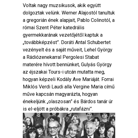
Voltak nagy muzsikusok, akik együtt
dolgoztak velünk. Werner Alajostól tanultuk
a gregorián ének alapjait, Pablo Colinotól, a
római Szent Péter katedrális
gyermekkarának vezetőjétől kaptuk a
„továbbképzést”. Doráti Antal Schubertet
vezényelt és a saját műveit, Lehel György
a Rádiózenekarral Pergolesi Stabat
materére hívott bennünket, Gulyás György
az éjszakai Tours-i utcán mutatta meg,
hogyan képzeli Kodály Ave Mariáját. Forrai
Miklós Verdi Laudi alla Vergine Maria című
műve kapcsán magyarázta, hogyan
énekeljünk „olaszosan” és Bárdos tanár úr
is el-eljött a próbákra „rutafázni”.