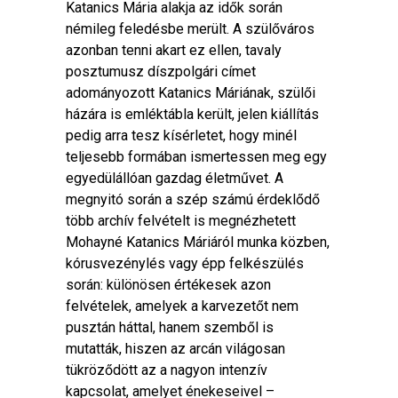
Katanics Mária alakja az idők során
némileg feledésbe merült. A szülőváros
azonban tenni akart ez ellen, tavaly
posztumusz díszpolgári címet
adományozott Katanics Máriának, szülői
házára is emléktábla került, jelen kiállítás
pedig arra tesz kísérletet, hogy minél
teljesebb formában ismertessen meg egy
egyedülállóan gazdag életművet. A
megnyitó során a szép számú érdeklődő
több archív felvételt is megnézhetett
Mohayné Katanics Máriáról munka közben,
kórusvezénylés vagy épp felkészülés
során: különösen értékesek azon
felvételek, amelyek a karvezetőt nem
pusztán háttal, hanem szemből is
mutatták, hiszen az arcán világosan
tükröződött az a nagyon intenzív
kapcsolat, amelyet énekeseivel –