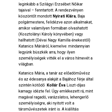
leginkább a Szilágyi Erzsébet Nőikar
tajaival – fenntartott. A rendezvényen
köszöntőt mondott
Nyirati Klára
, Baja
polgármestere, felidézve azon alkalmakat,
amikor valamilyen formában olvashatott
(Kosztolányi Károly könyvében) vagy
hallhatott (Dévai Nagy Kamilla énekestől)
Katanics Máriáról, kiemelve: mindannyian
legyünk büszkék arra, hogy ilyen
személyiségek vitték el a város hírnevét a
világban.
Katanics Mária, a tanár az előadóművész
és az édesanya alakját a Bajához férje által
szintén kötődő
Kollár Éva
Liszt-díjas
karnagy idézte fel. Úgy emlékezett rá, mint
magával ragadó, varázslatos, lehengerlő
személyiségre, aki nyitott volt a
társművészetek iránt is. A kiállítás