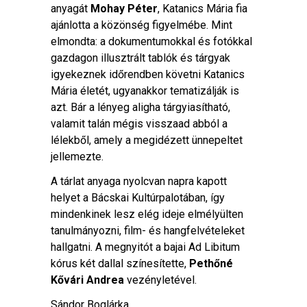
anyagát
Mohay Péter
, Katanics Mária fia
ajánlotta a közönség figyelmébe. Mint
elmondta: a dokumentumokkal és fotókkal
gazdagon illusztrált tablók és tárgyak
igyekeznek időrendben követni Katanics
Mária életét, ugyanakkor tematizálják is
azt. Bár a lényeg aligha tárgyiasítható,
valamit talán mégis visszaad abból a
lélekből, amely a megidézett ünnepeltet
jellemezte.
A tárlat anyaga nyolcvan napra kapott
helyet a Bácskai Kultúrpalotában, így
mindenkinek lesz elég ideje elmélyülten
tanulmányozni, film- és hangfelvételeket
hallgatni. A megnyitót a bajai Ad Libitum
kórus két dallal színesítette,
Pethőné
Kővári Andrea
vezényletével.
Sándor Boglárka