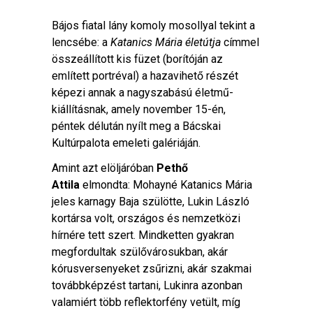
Bájos fiatal lány komoly mosollyal tekint a
lencsébe: a
Katanics Mária életútja
címmel
összeállított kis füzet (borítóján az
említett portréval) a hazavihető részét
képezi annak a nagyszabású életmű-
kiállításnak, amely november 15-én,
péntek délután nyílt meg a Bácskai
Kultúrpalota emeleti galériáján.
Amint azt elöljáróban
Pethő
Attila
elmondta: Mohayné Katanics Mária
jeles karnagy Baja szülötte, Lukin László
kortársa volt, országos és nemzetközi
hírnére tett szert. Mindketten gyakran
megfordultak szülővárosukban, akár
kórusversenyeket zsűrizni, akár szakmai
továbbképzést tartani, Lukinra azonban
valamiért több reflektorfény vetült, míg