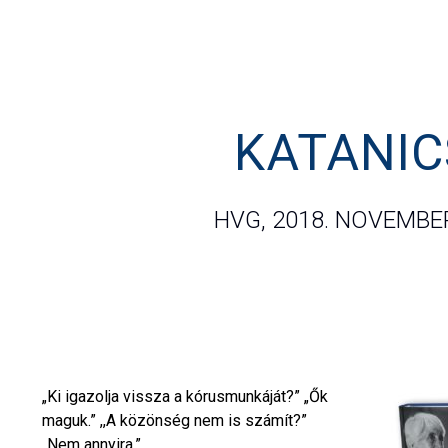
KATANIC
HVG, 2018. NOVEMBER
„Ki igazolja vissza a kórusmunkáját?” „Ők
maguk.” ,,A közönség nem is számít?”
„Nem annyira.”