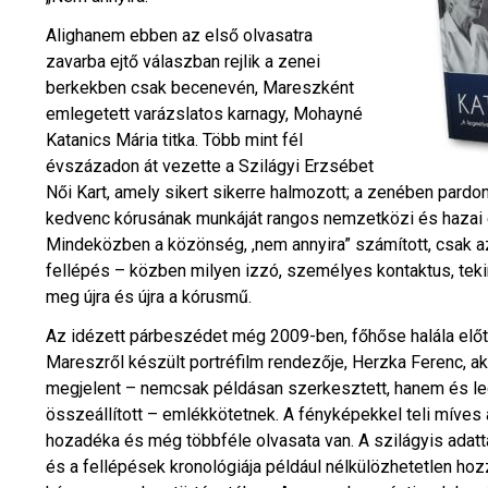
Alighanem ebben az első olvasatra
zavarba ejtő válaszban rejlik a zenei
berkekben csak becenevén, Mareszként
emlegetett varázslatos karnagy, Mohayné
Katanics Mária titka. Több mint fél
évszázadon át vezette a Szilágyi Erzsébet
Női Kart, amely sikert sikerre halmozott; a zenében pard
kedvenc kórusának munkáját rangos nemzetközi és hazai 
Mindeközben a közönség, ,nem annyira” számított, csak a
fellépés – közben milyen izzó, személyes kontaktus, teki
meg újra és újra a kórusmű.
Az idézett párbeszédet még 2009-ben, főhőse halála előtt
Mareszről készült portréfilm rendezője, Herzka Ferenc, ak
megjelent – nemcsak példásan szerkesztett, hanem és le
összeállított – emlékkötetnek. A fényképekkel teli mív
hozadéka és még többféle olvasata van. A szilágyis adattá
és a fellépések kronológiája például nélkülözhetetlen hoz