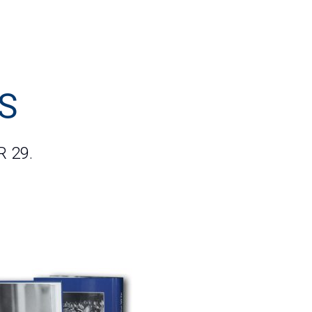
S
 29.