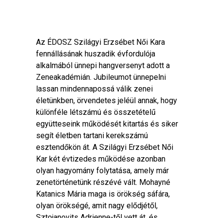
Az ÉDOSZ Szilágyi Erzsébet Női Kara
fennállásának huszadik évfordulója
alkalmából ünnepi hangversenyt adott a
Zeneakadémián. Jubileumot ünnepelni
lassan mindennapossá válik zenei
életünkben, örvendetes jeléül annak, hogy
különféle létszámú és összetételű
együtteseink működését kitartás és siker
segít életben tartani kerekszámú
esztendőkön át. A Szilágyi Erzsébet Női
Kar két évtizedes működése azonban
olyan hagyomány folytatása, amely már
zenetörténetünk részévé vált. Mohayné
Katanics Mária maga is örökség sáfára,
olyan örökségé, amit nagy elődjétől,
Sztojanovits Adrienne-től vett át, és