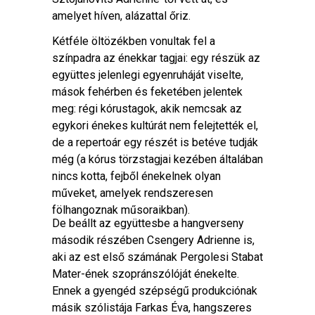
amelyet híven, alázattal őriz.
Kétféle öltözékben vonultak fel a
színpadra az énekkar tagjai: egy részük az
együttes jelenlegi egyenruháját viselte,
mások fehérben és feketében jelentek
meg: régi kórustagok, akik nemcsak az
egykori énekes kultúrát nem felejtették el,
de a repertoár egy részét is betéve tudják
még (a kórus törzstagjai kezében általában
nincs kotta, fejből énekelnek olyan
műveket, amelyek rendszeresen
fölhangoznak műsoraikban).
De beállt az együttesbe a hangverseny
második részében Csengery Adrienne is,
aki az est első számának Pergolesi Stabat
Mater-ének szopránszólóját énekelte.
Ennek a gyengéd szépségű produkciónak
másik szólistája Farkas Éva, hangszeres