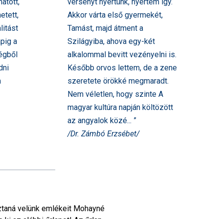
hatott,
versenyt nyertünk, nyertem így.
etett,
Akkor várta első gyermekét,
litást
Tamást, majd átment a
apig a
Szilágyiba, ahova egy-két
ségből
alkalommal bevitt vezényelni is.
dni
Később orvos lettem, de a zene
m
szeretete örökké megmaradt.
Nem véletlen, hogy szinte A
magyar kultúra napján költözött
az angyalok közé... ”
/Dr. Zámbó Erzsébet/
ztaná velünk emlékeit Mohayné