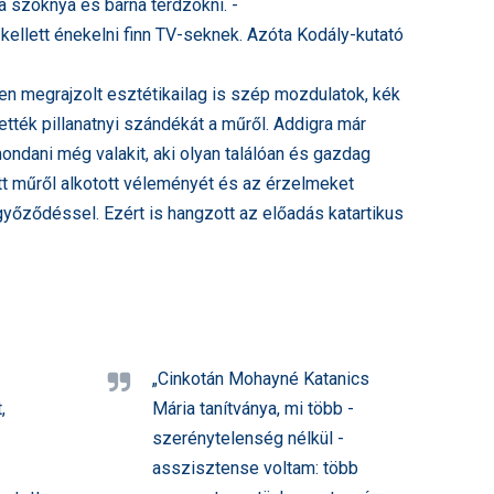
na szoknya és barna térdzokni. -
ellett énekelni finn TV-seknek. Azóta Kodály-kutató
rben megrajzolt esztétikailag is szép mozdulatok, kék
ették pillanatnyi szándékát a műről. Addigra már
ndani még valakit, aki olyan találóan és gazdag
ott műről alkotott véleményét és az érzelmeket
győződéssel. Ezért is hangzott az előadás katartikus
„Cinkotán Mohayné Katanics
,
Mária tanítványa, mi több -
szerénytelenség nélkül -
asszisztense voltam: több