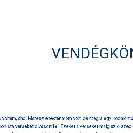
VENDÉGKÖ
s voltam, ahol Maresz énektanárom volt, de mégis egy irodalomó
onista verseket olvasott fel. Ezeket a verseket máig az ő szép s