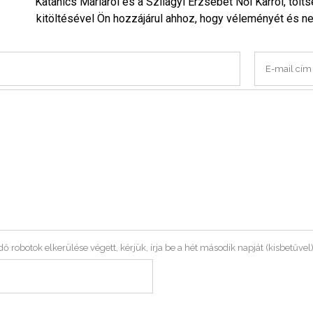
Katanics Máriáról és a Szilágyi Erzsébet Női Karról, tölts
kitöltésével Ön hozzájárul ahhoz, hogy véleményét és ne
ő robotok elkerülése végett, kérjük, írja be a hét második napját (kisbetűvel)