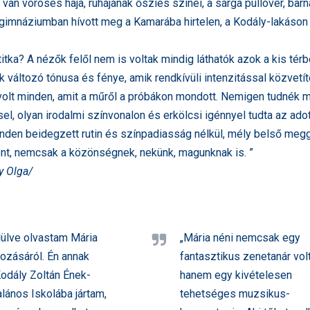
 van vöröses haja, ruhájának őszies színei, a sárga pullover, bar
imnáziumban hívott meg a Kamarába hirtelen, a Kodály-lakáson k
 titka? A nézők felől nem is voltak mindig láthatók azok a kis té
változó tónusa és fénye, amik rendkívüli intenzitással közvetít
olt minden, amit a műről a próbákon mondott. Nemigen tudnék mo
el, olyan irodalmi színvonalon és erkölcsi igénnyel tudta az ad
inden beidegzett rutin és színpadiasság nélkül, mély belső meg
nt, nemcsak a közönségnek, nekünk, magunknak is. ”
ay Olga/
ülve olvastam Mária
„Mária néni nemcsak egy
vozásáról. Én annak
fantasztikus zenetanár volt
Kodály Zoltán Ének-
hanem egy kivételesen
alános Iskolába jártam,
tehetséges muzsikus-