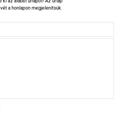
e ki az alábbi űrlapot! Az űrlap
vét a honlapon megjelenítsük.
: