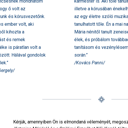
ncsésnek mondhatom
karmester is. Aki tőle tanul
gy ő volt az
illetve a kórusában énekelh
runk és kórusvezetőnk.
az egy életre szóló muzika
s ember volt, aki
tanulhatott tőle. Én a mai n
ől kihozta a
Mária nénitől tanult zenei
ást és remek
élek, és próbálom továbba
ke is páratlan volt a
tanításom és vezénylése
özött. Hálával gondolok
során.”
lek.”
/Kovács Panni/
ergely/
Kérjük, amennyiben Ön is elmondaná véleményét, megos