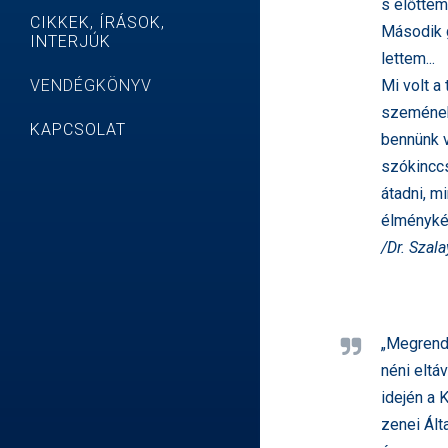
s előttem
CIKKEK, ÍRÁSOK,
Második g
INTERJÚK
lettem...
VENDÉGKÖNYV
Mi volt a
szemének 
KAPCSOLAT
bennünk v
szókinccs
átadni, m
élményké
/Dr. Szal
„Megrend
néni eltá
idején a 
zenei Ált