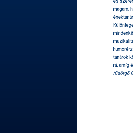
és szere
magam, ho
énektaná
Különlege
mindenkib
muzikalit
humorérzé
tanárok k
rá, amíg é
/Csörgő G