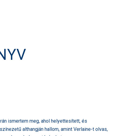
NYV
rán ismertem meg, ahol helyettesített, és
zínezetű althangján hallom, amint Verlaine-t olvas,