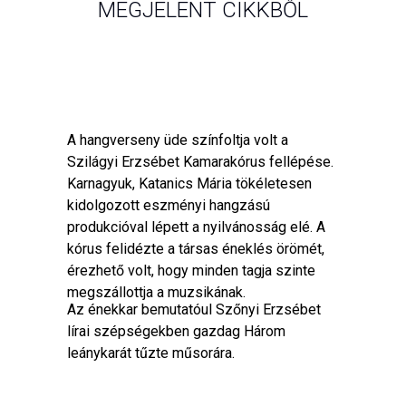
MEGJELENT CIKKBŐL
A hangverseny üde színfoltja volt a
Szilágyi Erzsébet Kamarakórus fellépése.
Karnagyuk, Katanics Mária tökéletesen
kidolgozott eszményi hangzású
produkcióval lépett a nyilvánosság elé. A
kórus felidézte a társas éneklés örömét,
érezhető volt, hogy minden tagja szinte
megszállottja a muzsikának.
Az énekkar bemutatóul Szőnyi Erzsébet
lírai szépségekben gazdag Három
leánykarát tűzte műsorára.