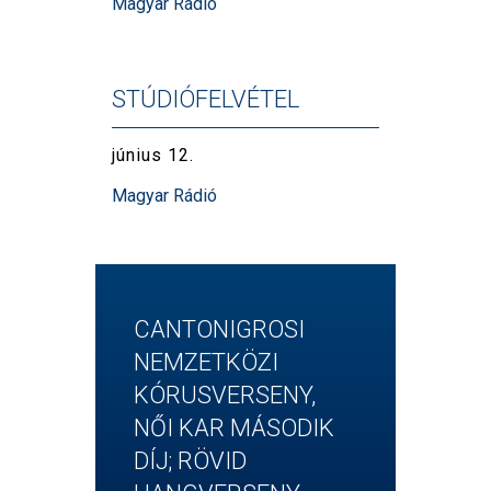
Magyar Rádió
STÚDIÓFELVÉTEL
június 12.
Magyar Rádió
CANTONIGROSI
NEMZETKÖZI
KÓRUSVERSENY,
NŐI KAR MÁSODIK
DÍJ; RÖVID