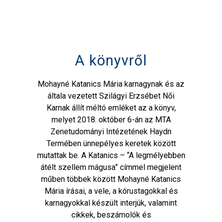
A könyvről
Mohayné Katanics Mária karnagynak és az
általa vezetett Szilágyi Erzsébet Női
Karnak állít méltó emléket az a könyv,
melyet 2018. október 6-án az MTA
Zenetudományi Intézetének Haydn
Termében ünnepélyes keretek között
mutattak be. A Katanics – “A legmélyebben
átélt szellem mágusa” címmel megjelent
műben többek között Mohayné Katanics
Mária írásai, a vele, a kórustagokkal és
karnagyokkal készült interjúk, valamint
cikkek, beszámolók és