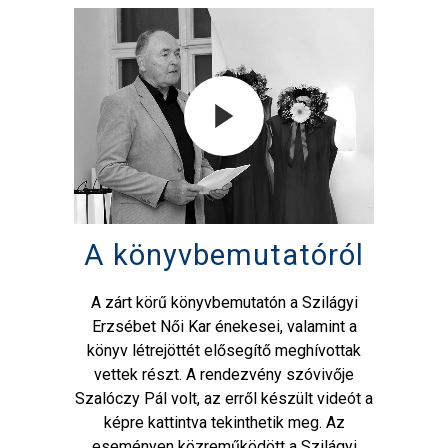
A könyvbemutatóról
A zárt körű könyvbemutatón a Szilágyi
Erzsébet Női Kar énekesei, valamint a
könyv létrejöttét elősegítő meghívottak
vettek részt. A rendezvény szóvivője
Szalóczy Pál volt, az erről készült videót a
képre kattintva tekinthetik meg. Az
eseményen közreműködött a Szilágyi